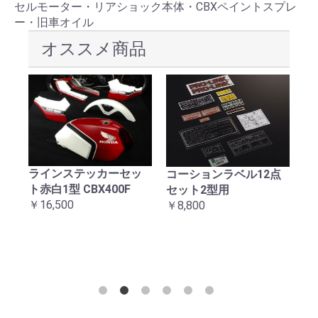
セルモーター・リアショック本体・CBXペイントスプレ
ー・旧車オイル
オススメ商品
ラインステッカーセッ
械
コーションラベル12点
C
ト赤白1型 CBX400F
ッ
セット2型用
テ
￥16,500
￥8,800
￥1