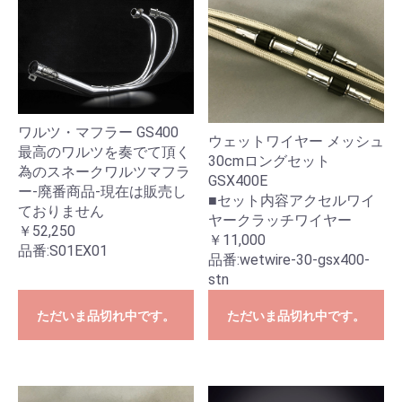
ワルツ・マフラー GS400
ウェットワイヤー メッシュ
最高のワルツを奏でて頂く
30cmロングセット
為のスネークワルツマフラ
GSX400E
ー-廃番商品-現在は販売し
■セット内容アクセルワイ
ておりません
ヤークラッチワイヤー
￥52,250
￥11,000
品番:
S01EX01
品番:
wetwire-30-gsx400-
stn
ただいま品切れ中です。
ただいま品切れ中です。