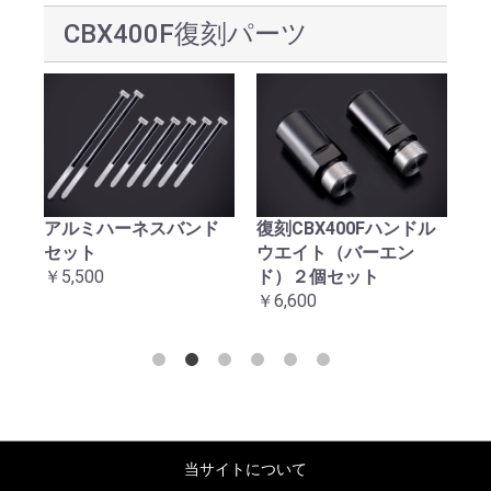
CBX400F復刻パーツ
アルミハーネスバンド
復刻CBX400Fハンドル
復
セット
ウエイト（バーエン
台
￥5,500
ド）２個セット
￥2
￥6,600
当サイトについて