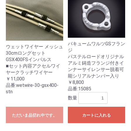
バキュームワルツGSフラン
ウェットワイヤー メッシュ
ジ
30cmロングセット
パステルロードオリジナル
GSX400FSインパルス
アルミ鋳造フランジ付きイ
■セット内容アクセルワイ
ンナーサイレンサー脱着可
ヤークラッチワイヤー
能シリアルナンバー入り
￥11,000
￥8,800
品番:
wetwire-30-gsx400-
品番:
15085
stn
数量
ただいま品切れ中です。
カートに入れる