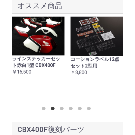
オススメ商品
ラインステッカーセッ
械
コーションラベル12点
C
ト赤白1型 CBX400F
ッ
セット2型用
テ
￥16,500
￥8,800
￥1
お買い物を続ける
カートへ進む
CBX400F復刻パーツ