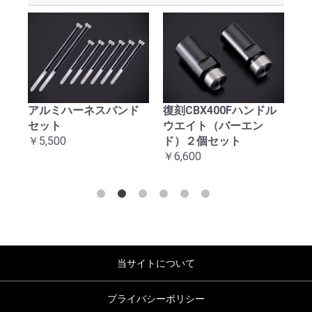
アルミハーネスバンド
復刻CBX400Fハンドル
復
セット
ウエイト（バーエン
台
￥5,500
ド）２個セット
￥2
￥6,600
当サイトについて
プライバシーポリシー