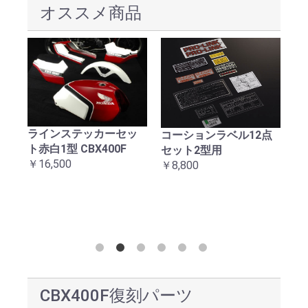
オススメ商品
ラインステッカーセッ
械
コーションラベル12点
C
ト赤白1型 CBX400F
ッ
セット2型用
テ
￥16,500
￥8,800
￥1
お買い物を続ける
カートへ進む
CBX400F復刻パーツ