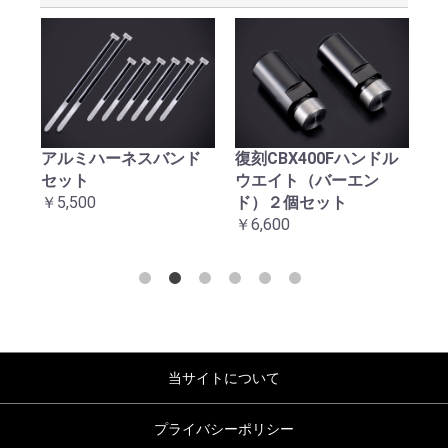
アルミハーネスバンド
復刻CBX400Fハンドル
復
セット
ウエイト（バーエン
台
￥5,500
ド）２個セット
￥2
￥6,600
当サイトについて
プライバシーポリシー