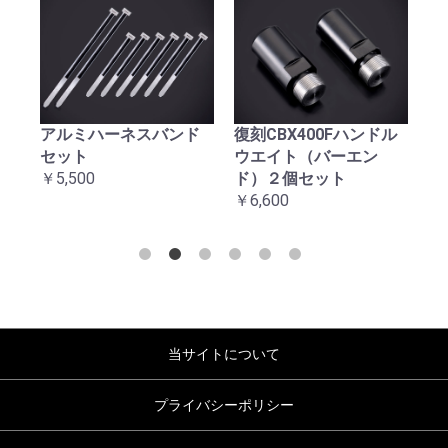
アルミハーネスバンド
復刻CBX400Fハンドル
復
セット
ウエイト（バーエン
台
￥5,500
ド）２個セット
￥2
￥6,600
当サイトについて
プライバシーポリシー