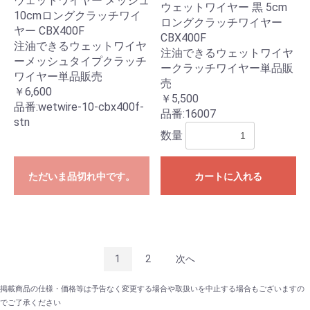
ウェットワイヤー メッシュ
ウェットワイヤー 黒 5cm
10cmロングクラッチワイ
ロングクラッチワイヤー
ヤー CBX400F
CBX400F
注油できるウェットワイヤ
注油できるウェットワイヤ
ーメッシュタイプクラッチ
ークラッチワイヤー単品販
ワイヤー単品販売
売
￥6,600
￥5,500
品番:
wetwire-10-cbx400f-
品番:
16007
stn
数量
ただいま品切れ中です。
カートに入れる
1
2
次へ
掲載商品の仕様・価格等は予告なく変更する場合や取扱いを中止する場合もございますの
でご了承ください