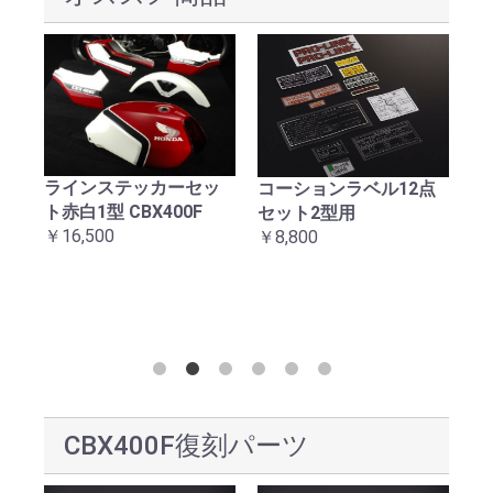
ラインステッカーセッ
械
コーションラベル12点
C
ト赤白1型 CBX400F
ッ
セット2型用
テ
￥16,500
￥8,800
￥1
CBX400F復刻パーツ