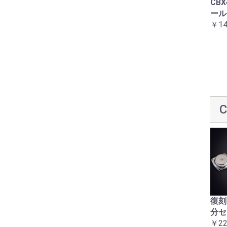
ラインステッカーセット
コーションラベル12点セ
CB
赤白1型 CBX400F
ット2型用
ール
￥16,500
￥8,800
￥14
アルミハーネスバンドセ
復刻CBX400Fハンドルウ
復刻
ット
エイト（バーエンド）２
分セ
￥5,500
個セット
￥22