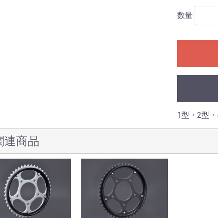
数量
1型・2型
関連商品