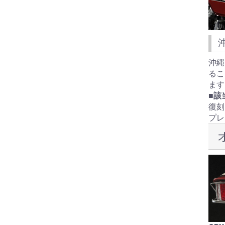
沖縄
るこ
ます
■該
復刻
プレ