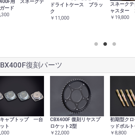
X400F用 スネークテ
スネークテ
ドライトケース ブラッ
お買い物を続ける
カートへ進む
ガード
ャスター 
ク
,300
￥19,800
￥11,000
CBX400F復刻パーツ
キャブトップ 一台
CBX400F 復刻リヤスプ
初期型クロ
ット
ロケット2型
ッドボルト
,000
￥22,000
￥8,800