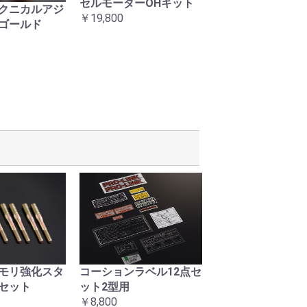
セルモーターOHキット
当時タイプ 右ス
クニカルアジ
￥19,800
ASSY
ゴールド
￥24,200
モリ強化スタ
コーションラベル12点セ
復刻ヘッドライト
セット
ット2型用
マウントナット左
￥8,800
ト