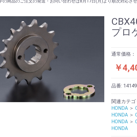
中の商品のご注文の発送・お問い合わせは8月17日(月)より順次対応さ
CBX
プロ
通常価格：￥
￥4,4
品番:
1414
関連カテゴ
HONDA
＞
HONDA
＞
HONDA
＞
HONDA