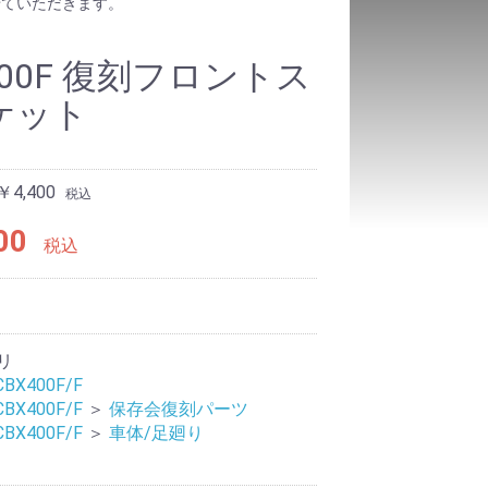
せていただきます。
400F 復刻フロントス
ケット
4,400
税込
00
税込
9
リ
CBX400F/F
CBX400F/F
＞
保存会復刻パーツ
CBX400F/F
＞
車体/足廻り