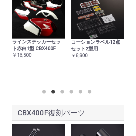
お買い物を続ける
カートへ進む
ラインステッカーセッ
械
コーションラベル12点
C
ト赤白1型 CBX400F
ッ
セット2型用
テ
￥16,500
￥8,800
￥1
CBX400F復刻パーツ