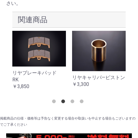
さい。
関連商品
リヤブレーキパッド
ーダ
リヤキャリパ―ピストン
リ
RK
￥3,300
ダ
￥3,850
￥
掲載商品の仕様・価格等は予告なく変更する場合や取扱いを中止する場合もございますの
でご了承ください