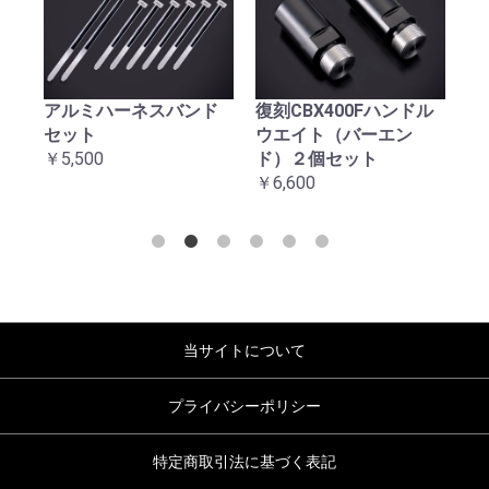
アルミハーネスバンド
復刻CBX400Fハンドル
復
セット
ウエイト（バーエン
台
￥5,500
ド）２個セット
￥2
￥6,600
当サイトについて
プライバシーポリシー
特定商取引法に基づく表記