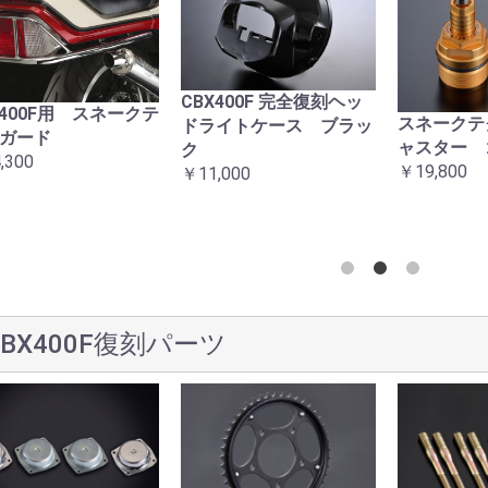
CBX400F 完全復刻ヘッ
X400F用 スネークテ
スネークテ
ドライトケース ブラッ
ガード
ャスター 
ク
,300
￥19,800
￥11,000
CBX400F復刻パーツ