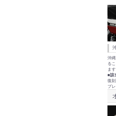
沖縄
るこ
ます
■該
復刻
プレ