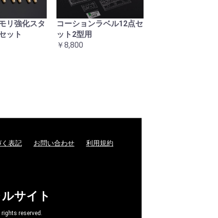
モリ強化スタ
コーションラベル12点セ
復刻ヘッドライト
セット
ット2型用
マウントナット左
￥8,800
ト
￥3,300
づく表記
お問い合わせ
利用規約
ャルサイト
hts reserved.