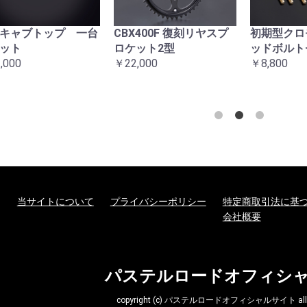
お買い物を続ける
カートへ進む
キャブトップ 一台
CBX400F 復刻リヤスプ
初期型クロ
ット
ロケット2型
ッドボルト
,000
￥22,000
￥8,800
当サイトについて
プライバシーポリシー
特定商取引法に基
会社概要
パステルロードオフィシ
copyright (c) パステルロードオフィシャルサイト all rig