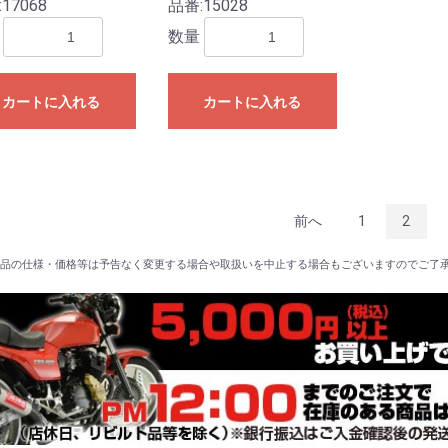
:
17068
品番:
15028
数量
カートに入れる
カートに入れる
前へ
1
2
品の仕様・価格等は予告なく変更する場合や取扱いを中止する場合もございますのでご了