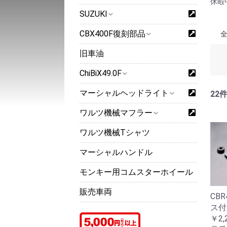
休暇
SUZUKI
CBX400F復刻部品
旧車油
ChiBiX49.0F
マーシャルヘッドライト
22
ワルツ機械マフラー
ワルツ機械Tシャツ
マーシャルハンドル
モンキー用コムスターホイール
販売車両
CB
ス付
￥2,