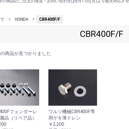
中の商品のご注文の発送・お問い合わせは8月17日(月)より順次対応さ
全て
HONDA
CBR400F/F
CBR400F/F
件
の商品が見つかりました
R400Fフェンダーレ
ワルツ機械CBR400F専
属品（リペア品）
用ゲキ薄ドレン
200
￥2,200