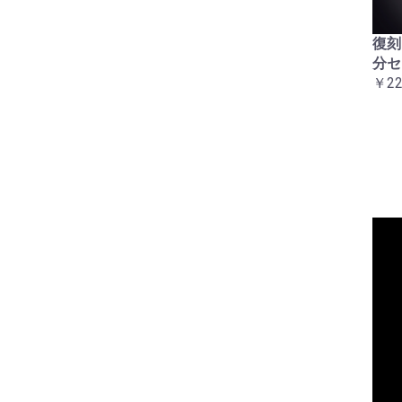
アルミハーネスバンドセ
復刻CBX400Fハンドルウ
復刻
ット
エイト（バーエンド）２
分セ
￥5,500
個セット
￥22
￥6,600