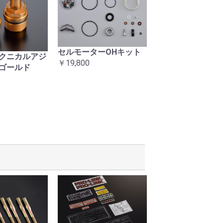
セルモーターOHキット
当時タイプ 右ス
クニカルアジ
￥19,800
ASSY
ゴールド
￥24,200