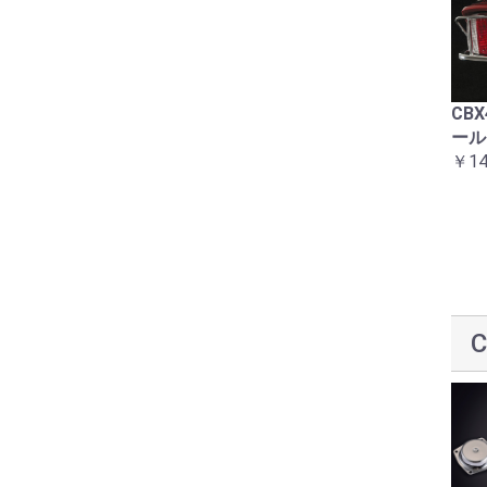
ラインステッカーセット
コーションラベル12点セ
CB
赤白1型 CBX400F
ット2型用
ール
￥16,500
￥8,800
￥14