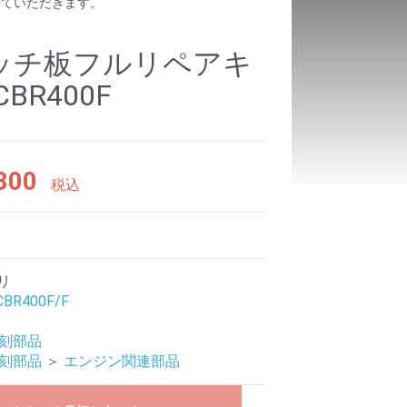
せていただきます。
ッチ板フルリペアキ
BR400F
800
税込
3
リ
CBR400F/F
復刻部品
復刻部品
＞
エンジン関連部品