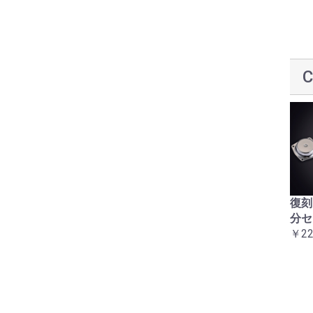
アルミハーネスバンドセ
復刻CBX400Fハンドルウ
復刻
ット
エイト（バーエンド）２
分セ
￥5,500
個セット
￥22
￥6,600