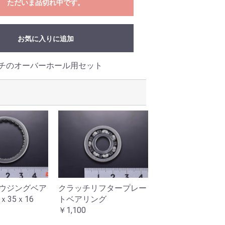
ただいま品切れ中です。
お気に入りに追加
チのオーバーホール用セット
ウジングベア
クラッチリフタープレー
クラッチ板フルリ
ｘ35ｘ16
トベアリング
ット CBX400F
￥1,100
￥19,800