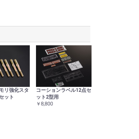
モリ強化スタ
コーションラベル12点セ
復刻ヘッドライト
セット
ット2型用
マウントナット左
￥8,800
ト
￥3,300