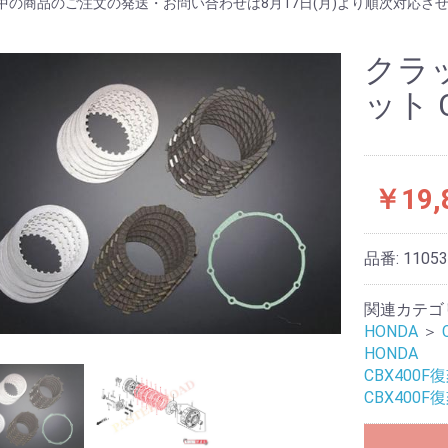
中の商品のご注文の発送・お問い合わせは8月17日(月)より順次対応さ
クラ
ット C
￥19,
品番:
1105
関連カテゴ
HONDA
＞
HONDA
CBX400F
CBX400F