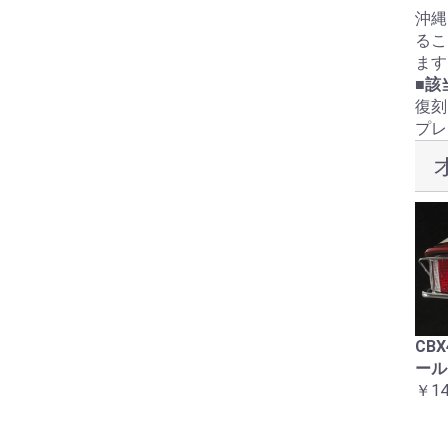
沖縄
るこ
ます
■該
復刻
プレ
ラインステッカーセット
コーションラベル12点セ
CB
赤白1型 CBX400F
ット2型用
ール
￥16,500
￥8,800
￥14