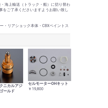
陸・海上輸送（トラック・船）に切り替わ
る事をご了承くださいますようお願い致し
ー・リアショック本体・CBXペイントス
セルモーターOHキット
当時タイプ 右ス
クニカルアジ
￥19,800
ASSY
ゴールド
￥24,200