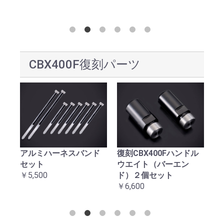
CBX400F復刻パーツ
アルミハーネスバンド
復刻CBX400Fハンドル
復
セット
ウエイト（バーエン
台
￥5,500
ド）２個セット
￥2
￥6,600