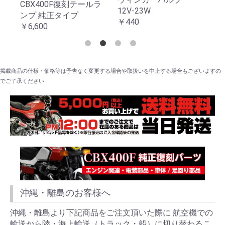
CBX400F復刻テールラ
12V-23W
12
ンプ 純正タイプ
￥440
￥
￥6,600
掲載商品の仕様・価格等は予告なく変更する場合や取扱いを中止する場合もございますの
でご了承ください
沖縄・離島のお客様へ
沖縄・離島より下記商品をご注文頂いた際に 航空機での
輸送から陸・海上輸送（トラック・船）に切り替わるこ