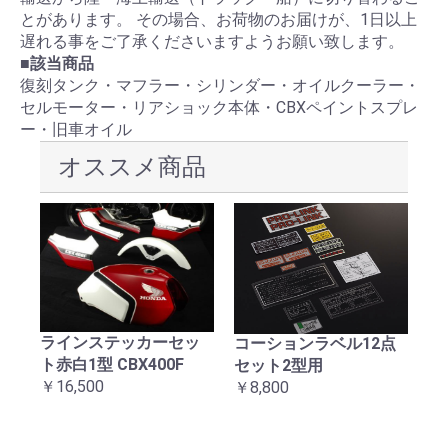
とがあります。 その場合、お荷物のお届けが、1日以上
遅れる事をご了承くださいますようお願い致します。
■該当商品
復刻タンク・マフラー・シリンダー・オイルクーラー・
セルモーター・リアショック本体・CBXペイントスプレ
ー・旧車オイル
オススメ商品
ラインステッカーセッ
械
コーションラベル12点
C
ト赤白1型 CBX400F
ッ
セット2型用
テ
お買い物を続ける
カートへ進む
￥16,500
￥8,800
￥1