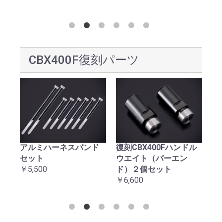
CBX400F復刻パーツ
アルミハーネスバンド
復刻CBX400Fハンドル
復
セット
ウエイト（バーエン
台
￥5,500
ド）２個セット
￥2
￥6,600