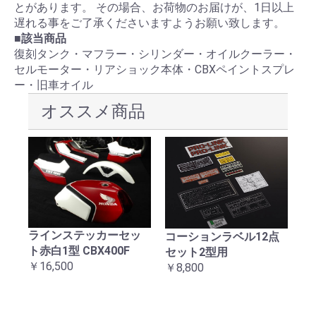
とがあります。 その場合、お荷物のお届けが、1日以上
遅れる事をご了承くださいますようお願い致します。
■該当商品
復刻タンク・マフラー・シリンダー・オイルクーラー・
セルモーター・リアショック本体・CBXペイントスプレ
ー・旧車オイル
オススメ商品
ラインステッカーセッ
械
コーションラベル12点
C
ト赤白1型 CBX400F
ッ
セット2型用
テ
お買い物を続ける
カートへ進む
￥16,500
￥8,800
￥1