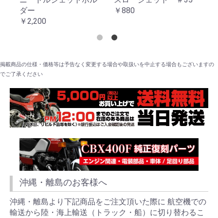
ダー
￥880
セ
￥2,200
￥3
掲載商品の仕様・価格等は予告なく変更する場合や取扱いを中止する場合もございますの
でご了承ください
沖縄・離島のお客様へ
沖縄・離島より下記商品をご注文頂いた際に 航空機での
輸送から陸・海上輸送（トラック・船）に切り替わるこ