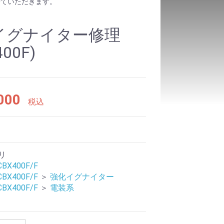
せていただきます。
イグナイター修理
400F)
000
税込
9
リ
CBX400F/F
CBX400F/F
＞
強化イグナイター
CBX400F/F
＞
電装系