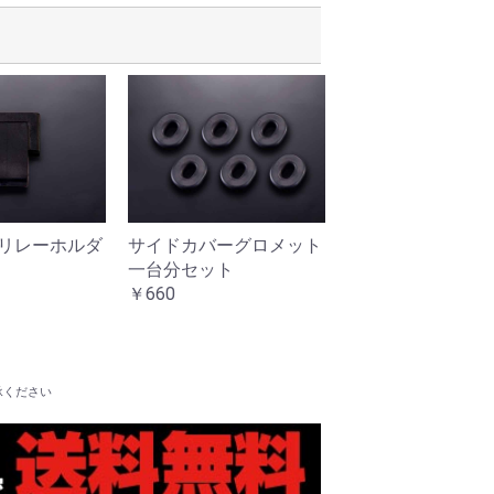
リレーホルダ
サイドカバーグロメット
セルモーターター
一台分セット
カバー
￥660
￥880
承ください