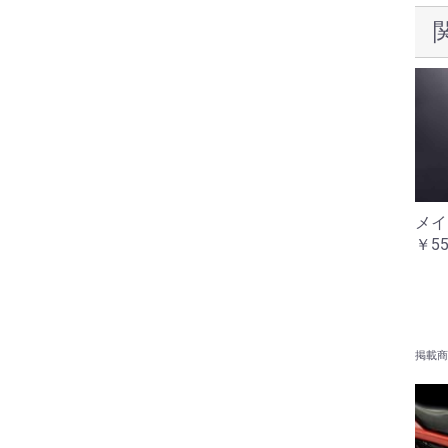
バッテリーターミナルカ
セルリレー
メイ
バープラス側
￥13,200
￥55
￥880
掲載商