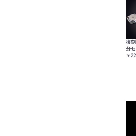
アルミハーネスバンドセ
復刻CBX400Fハンドルウ
復刻
ット
エイト（バーエンド）２
分セ
￥5,500
個セット
￥22
￥6,600