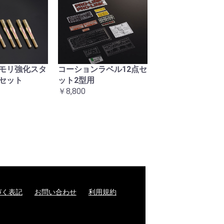
モリ強化スタ
コーションラベル12点セ
復刻ヘッドライト
セット
ット2型用
マウントナット左
￥8,800
ト
￥3,300
づく表記
お問い合わせ
利用規約