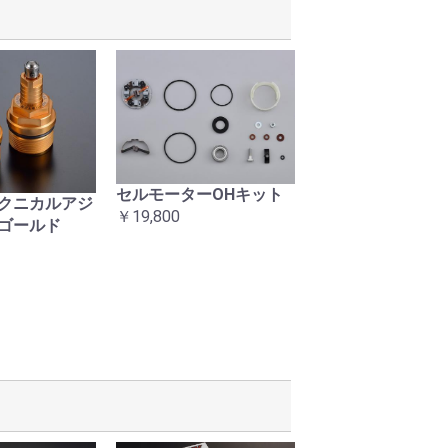
セルモーターOHキット
当時タイプ 右ス
クニカルアジ
￥19,800
ASSY
ゴールド
￥24,200