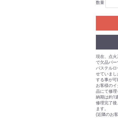
数量
現在、点火
で欠品パー
パステルロ
せていまし
する事が可
お客様のイ
品にて修理
納期は約1
修理完了後
ます。
(近隣のお