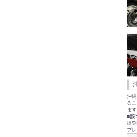
沖縄
るこ
ます
■該
復刻
プレ