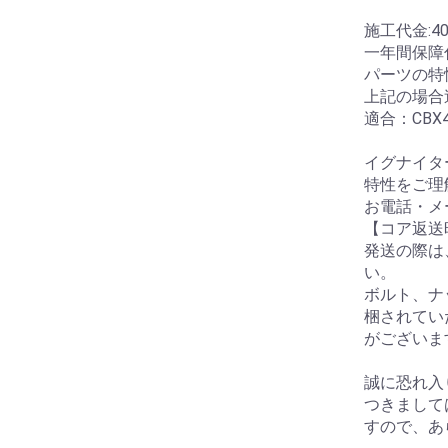
施工代金:4
一年間保障
パーツの特
上記の場合
適合：CBX40
イグナイタ
特性をご理
お電話・メ
【コア返送
発送の際は
い。
ボルト、ナ
梱されてい
がございま
誠に恐れ入
つきまして
すので、あ