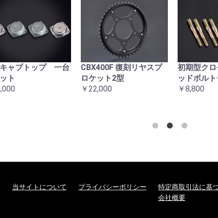
キャブトップ 一台
CBX400F 復刻リヤスプ
初期型クロ
ット
ロケット2型
ッドボルト
,000
￥22,000
￥8,800
当サイトについて
プライバシーポリシー
特定商取引法に基
会社概要