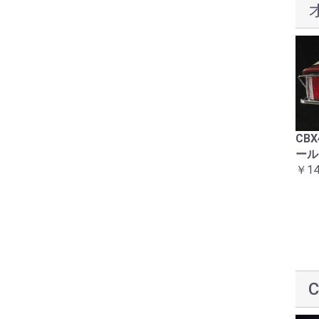
ラインステッカーセット
コーションラベル12点セ
CB
赤白1型 CBX400F
ット2型用
ール
￥16,500
￥8,800
￥14