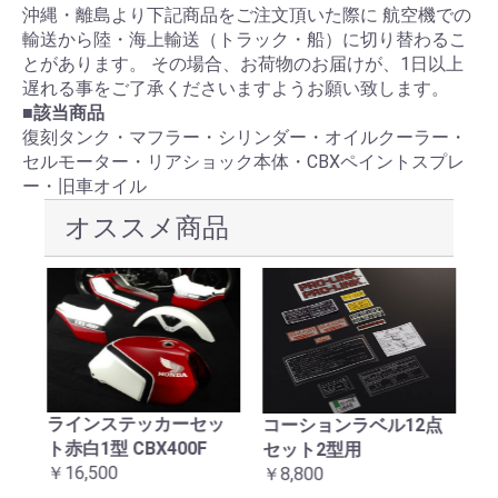
沖縄・離島より下記商品をご注文頂いた際に 航空機での
輸送から陸・海上輸送（トラック・船）に切り替わるこ
とがあります。 その場合、お荷物のお届けが、1日以上
遅れる事をご了承くださいますようお願い致します。
■該当商品
復刻タンク・マフラー・シリンダー・オイルクーラー・
セルモーター・リアショック本体・CBXペイントスプレ
ー・旧車オイル
オススメ商品
ラインステッカーセッ
械
コーションラベル12点
C
お買い物を続ける
カートへ進む
ト赤白1型 CBX400F
ッ
セット2型用
テ
￥16,500
￥8,800
￥1