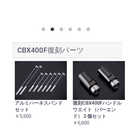
CBX400F復刻パーツ
アルミハーネスバンド
復刻CBX400Fハンドル
復
セット
ウエイト（バーエン
台
￥5,500
ド）２個セット
￥2
￥6,600