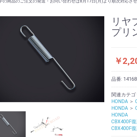
中の商品のご注文の発送・お問い合わせは8月17日(月)より順次対応さ
リヤ
プリ
￥2,2
品番:
1416
関連カテゴ
HONDA
＞
HONDA
＞
HONDA
CBX400F
CBX400F