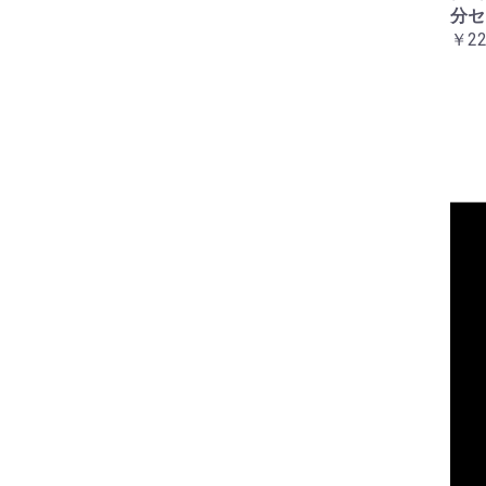
ット
エイト（バーエンド）２
分セ
￥5,500
個セット
￥22
￥6,600