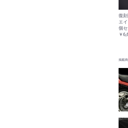
復刻
エイ
個セ
￥6,
掲載商