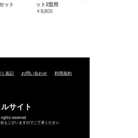
セット
ット2型用
マウントナット左
￥8,800
ト
￥3,300
づく表記
お問い合わせ
利用規約
ャルサイト
hts reserved.
場合もございますのでご了承ください