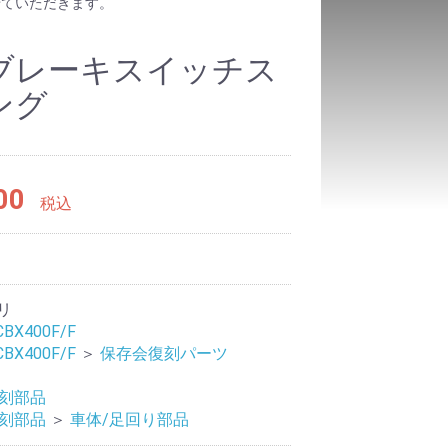
せていただきます。
ブレーキスイッチス
ング
00
税込
8
リ
CBX400F/F
CBX400F/F
＞
保存会復刻パーツ
復刻部品
復刻部品
＞
車体/足回り部品