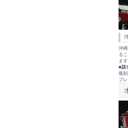
沖縄
るこ
ます
■該
復刻
プレ