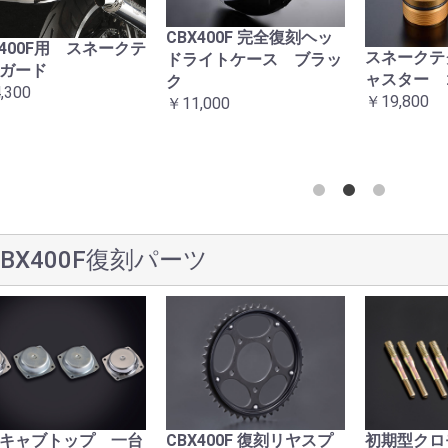
お買い物を続ける
カートへ進む
CBX400F 完全復刻ヘッ
X400F用 スネークテ
スネークテ
ドライトケース ブラッ
ガード
ャスター 
ク
,300
￥19,800
￥11,000
CBX400F復刻パーツ
キャブトップ 一台
CBX400F 復刻リヤスプ
初期型クロ