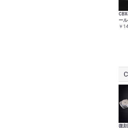
ラインステッカーセット
コーションラベル12点セ
CB
赤白1型 CBX400F
ット2型用
ール
￥16,500
￥8,800
￥14
アルミハーネスバンドセ
復刻CBX400Fハンドルウ
復刻