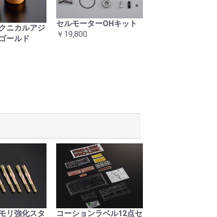
セルモーターOHキット
当時タイプ 右ス
クニカルアジ
￥19,800
ASSY
ゴールド
￥24,200
モリ強化スタ
コーションラベル12点セ
復刻ヘッドライト